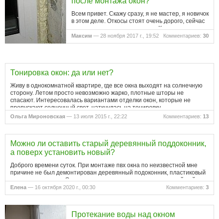
после монтажа окон?
Всем привет. Скажу сразу, я не мастер, я новичок
в этом деле. Откосы стоят очень дорого, сейчас
у нас ремонт, хочу сэкономить. Кто может дать
совет или подробно рассказать) что мне делать
Максим
— 28 ноября 2017 г., 19:52
Комментариев:
30
с этими откосами?…
Тонировка окон: да или нет?
Живу в однокомнатной квартире, где все окна выходят на солнечную
сторону. Летом просто невозможно жарко, плотные шторы не
спасают. Интересовалась вариантами отделки окон, которые не
пропускают солнечный свет, наткнулась на тонировку,
заинтересовалась.…
Ольга Мироновская
— 13 июля 2015 г., 22:22
Комментариев:
13
Можно ли оставить старый деревянный поддоконник,
а поверх установить новый?
Доброго времени суток. При монтаже пвх окна по неизвестной мне
причине не был демонтирован деревянный подоконник, пластиковый
установили сверху. Отразится ли это на окнах при их дальнейшей
эксплуатации. И ещё, между новым подоконник ом и старым
Елена
— 16 октября 2020 г., 00:30
Комментариев:
3
деревянным…
Протекание воды над окном