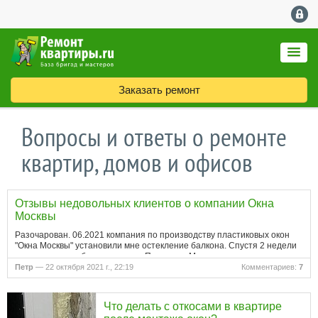
Заказать ремонт
Вопросы и ответы о ремонте
квартир, домов и офисов
Отзывы недовольных клиентов о компании Окна
Москвы
Разочарован. 06.2021 компания по производству пластиковых окон
"Окна Москвы" установили мне остекление балкона. Спустя 2 недели
после дождя на балконе потоп. Позвонил. Мне прислали человека,
который все зафиксировал и уехал. Спустя месяц еще…
Петр
— 22 октября 2021 г., 22:19
Комментариев:
7
Что делать с откосами в квартире