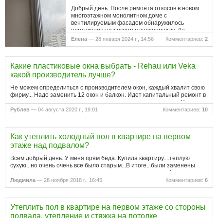
Добрый день. После ремонта откосов в новом
многоэтажном монолитном доме с
вентилируемым фасадом обнаружилось
протекание над окном в верхнем углу. До
ремонта проблем не замечали. В чем может
Елена
— 28 января 2024 г., 14:56
Комментариев:
2
быть причина…
Какие пластиковые окна выбрать - Rehau или Veka
какой производитель лучше?
Не можем определиться с производителем окон, каждый хвалит свою
фирму... Надо заменить 12 окон и балкон. Идет капитальный ремонт в
квартире и к окнам не хочется возвращаться через пару лет. Пока
думаем взять Rehau, но их конкурент тоже неплох, даже где-то…
Рублев
— 04 августа 2020 г., 19:01
Комментариев:
10
Как утеплить холодный пол в квартире на первом
этаже над подвалом?
Всем добрый день. У меня прям беда..Купила квартиру....теплую
сухую...но очень очень все было старым...В итоге...были заменены
деревянные окна на пластиковые..деревянные лаги...на бетонную
стяжку сверху ламинат...красиво все здорово..пришла осень...и…
Людмила
— 28 ноября 2018 г., 16:45
Комментариев:
6
Утеплить пол в квартире на первом этаже со стороны
подвала, утепление и стяжка на потолке