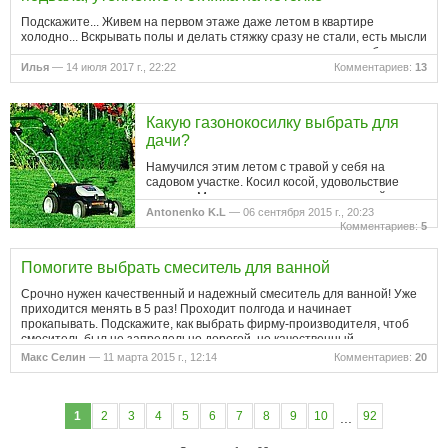
Подскажите... Живем на первом этаже даже летом в квартире
холодно... Вскрывать полы и делать стяжку сразу не стали, есть мысли
сделать стяжку из подвала на потолке или утеплить каким либо
способом, станет ли теплее и возможен ли вообще такой вариант?…
Илья
— 14 июля 2017 г., 22:22
Комментариев:
13
Какую газонокосилку выбрать для
дачи?
Намучился этим летом с травой у себя на
садовом участке. Косил косой, удовольствие
никакое. Мало того, красивыми мои лужайки
после покосов не стали. Задумался над покупкой
Antonenko K.L
— 06 сентября 2015 г., 20:23
газонокосилки, чтоб на мои 15…
Комментариев:
5
Помогите выбрать смеситель для ванной
Срочно нужен качественный и надежный смеситель для ванной! Уже
приходится менять в 5 раз! Проходит полгода и начинает
прокапывать. Подскажите, как выбрать фирму-производителя, чтоб
смеситель был не запредельно дорогой, но качественный.
Макс Селин
— 11 марта 2015 г., 12:14
Комментариев:
20
1
2
3
4
5
6
7
8
9
10
92
...