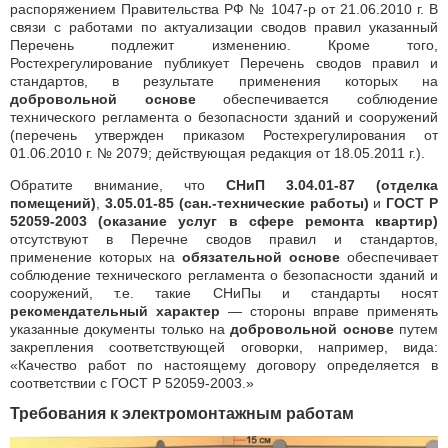
распоряжением Правительства РФ № 1047-р от 21.06.2010 г. В
связи с работами по актуализации сводов правил указанный
Перечень подлежит изменению. Кроме того,
Ростехрегулирование публикует Перечень сводов правил и
стандартов, в результате применения которых на
добровольной основе
обеспечивается соблюдение
технического регламента о безопасности зданий и сооружений
(перечень утвержден приказом Ростехрегулирования от
01.06.2010 г. № 2079; действующая редакция от 18.05.2011 г.).
Обратите внимание, что
СНиП 3.04.01-87 (отделка
помещений)
,
3.05.01-85 (сан.-технические работы)
и
ГОСТ Р
52059-2003 (оказание услуг в сфере ремонта квартир)
отсутствуют в Перечне сводов правил и стандартов,
применение которых на
обязательной основе
обеспечивает
соблюдение технического регламента о безопасности зданий и
сооружений, т.е. такие СНиПы и стандарты носят
рекомендательный характер
— стороны вправе применять
указанные документы только на
добровольной основе
путем
закрепления соответствующей оговорки, например, вида:
«Качество работ по настоящему договору определяется в
соответствии с ГОСТ Р 52059-2003.»
Требования к электромонтажным работам