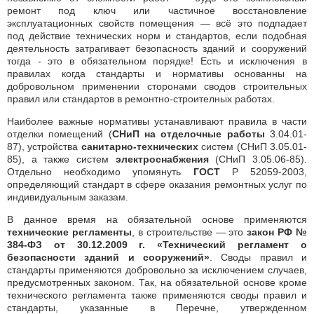
ремонт под ключ или частичное восстановление
эксплуатационных свойств помещения — всё это подпадает
под действие технических норм и стандартов, если подобная
деятельность затрагивает безопасность зданий и сооружений
тогда - это в обязательном порядке! Есть и исключения в
правилах когда стандарты и нормативы основанны на
добровольном применении сторонами сводов строительных
правил или стандартов в ремонтно-строителных работах.
Наиболее важные нормативы устанавливают правила в части
отделки помещений (
СНиП на отделочные работы
3.04.01-
87), устройства
санитарно-технических
систем (СНиП 3.05.01-
85), а также систем
электроснабжения
(СНиП 3.05.06-85).
Отдельно необходимо упомянуть
ГОСТ
Р 52059-2003,
определяющий стандарт в сфере оказания ремонтных услуг по
индивидуальным заказам.
В данное время на обязательной основе применяются
технические регламенты
, в строительстве — это
закон РФ №
384-ФЗ от 30.12.2009 г. «Технический регламент о
безопасности зданий и сооружений»
. Своды правил и
стандарты применяются добровольно за исключением случаев,
предусмотренных законом. Так, на обязательной основе кроме
технического регламента также применяются своды правил и
стандарты, указанные в Перечне, утвержденном