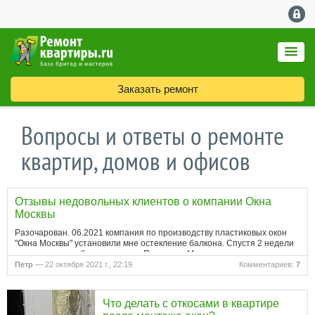
Заказать ремонт
Вопросы и ответы о ремонте
квартир, домов и офисов
Отзывы недовольных клиентов о компании Окна
Москвы
Разочарован. 06.2021 компания по производству пластиковых окон
"Окна Москвы" установили мне остекление балкона. Спустя 2 недели
после дождя на балконе потоп. Позвонил. Мне прислали человека,
который все зафиксировал и уехал. Спустя месяц еще…
Петр
— 22 октября 2021 г., 22:19
Комментариев:
7
Что делать с откосами в квартире