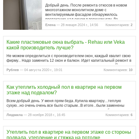
Добрый день. После ремонта откосов в новом
многоэтажном монолитном доме с
вентилируемым фасадом обнаружилось
протекание над окном в верхнем углу. До
ремонта проблем не замечали. В чем может
Елена
— 28 января 2024 г., 14:56
Комментариев:
2
быть причина…
Какие пластиковые окна выбрать - Rehau или Veka
какой производитель лучше?
Не можем определиться с производителем окон, каждый хвалит свою
фирму... Надо заменить 12 окон и балкон. Идет капитальный ремонт в
квартире и к окнам не хочется возвращаться через пару лет. Пока
думаем взять Rehau, но их конкурент тоже неплох, даже где-то…
Рублев
— 04 августа 2020 г., 19:01
Комментариев:
10
Как утеплить холодный пол в квартире на первом
этаже над подвалом?
Всем добрый день. У меня прям беда..Купила квартиру....теплую
сухую...но очень очень все было старым...В итоге...были заменены
деревянные окна на пластиковые..деревянные лаги...на бетонную
стяжку сверху ламинат...красиво все здорово..пришла осень...и…
Людмила
— 28 ноября 2018 г., 16:45
Комментариев:
6
Утеплить пол в квартире на первом этаже со стороны
подвала, утепление и стяжка на потолке