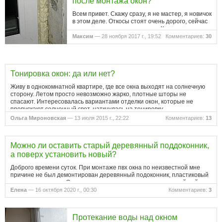
после монтажа окон?
Всем привет. Скажу сразу, я не мастер, я новичок
в этом деле. Откосы стоят очень дорого, сейчас
у нас ремонт, хочу сэкономить. Кто может дать
совет или подробно рассказать) что мне делать
Максим
— 28 ноября 2017 г., 19:52
Комментариев:
30
с этими откосами?…
Тонировка окон: да или нет?
Живу в однокомнатной квартире, где все окна выходят на солнечную
сторону. Летом просто невозможно жарко, плотные шторы не
спасают. Интересовалась вариантами отделки окон, которые не
пропускают солнечный свет, наткнулась на тонировку,
заинтересовалась.…
Ольга Мироновская
— 13 июля 2015 г., 22:22
Комментариев:
13
Можно ли оставить старый деревянный поддоконник,
а поверх установить новый?
Доброго времени суток. При монтаже пвх окна по неизвестной мне
причине не был демонтирован деревянный подоконник, пластиковый
установили сверху. Отразится ли это на окнах при их дальнейшей
эксплуатации. И ещё, между новым подоконник ом и старым
Елена
— 16 октября 2020 г., 00:30
Комментариев:
3
деревянным…
Протекание воды над окном