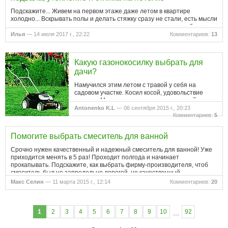
Подскажите... Живем на первом этаже даже летом в квартире
холодно... Вскрывать полы и делать стяжку сразу не стали, есть мысли
сделать стяжку из подвала на потолке или утеплить каким либо
способом, станет ли теплее и возможен ли вообще такой вариант?…
Илья
— 14 июля 2017 г., 22:22
Комментариев:
13
Какую газонокосилку выбрать для
дачи?
Намучился этим летом с травой у себя на
садовом участке. Косил косой, удовольствие
никакое. Мало того, красивыми мои лужайки
после покосов не стали. Задумался над покупкой
Antonenko K.L
— 06 сентября 2015 г., 20:23
газонокосилки, чтоб на мои 15…
Комментариев:
5
Помогите выбрать смеситель для ванной
Срочно нужен качественный и надежный смеситель для ванной! Уже
приходится менять в 5 раз! Проходит полгода и начинает
прокапывать. Подскажите, как выбрать фирму-производителя, чтоб
смеситель был не запредельно дорогой, но качественный.
Макс Селин
— 11 марта 2015 г., 12:14
Комментариев:
20
1
2
3
4
5
6
7
8
9
10
92
...