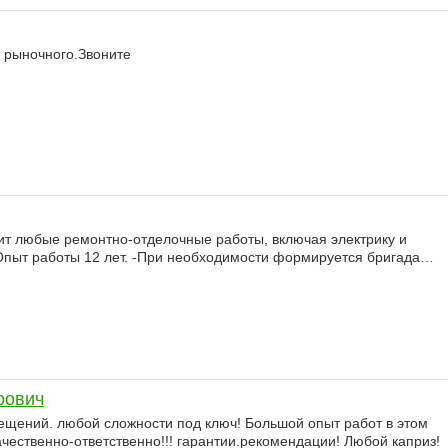
е рыночного.Звоните
т любые ремонтно-отделочные работы, включая электрику и
 -Опыт работы 12 лет. -При необходимости формируется бригада…
рович
щений. любой сложности под ключ! Большой опыт работ в этом
Качественно-ответственно!!! гарантии.рекомендации! Любой каприз!