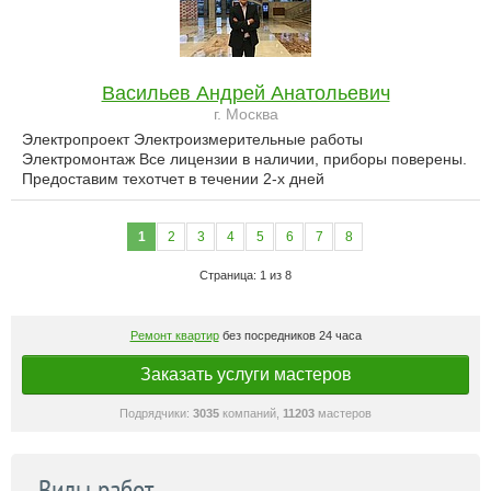
Васильев Андрей Анатольевич
г. Москва
Электропроект Электроизмерительные работы
Электромонтаж Все лицензии в наличии, приборы поверены.
Предоставим техотчет в течении 2-х дней
1
2
3
4
5
6
7
8
Страница: 1 из 8
Ремонт квартир
без посредников 24 часа
Заказать услуги мастеров
Подрядчики:
3035
компаний,
11203
мастеров
Виды работ