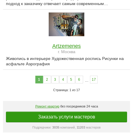
подход к заказчику отвечает самым современным…
Artzemenes
г. Москва
Живопись в интерьере Художественная роспись Рисунки на
асфальте Аэрография
1
2
3
4
5
6
17
...
Страница: 1 из 17
Ремонт квартир
без посредников 24 часа
Заказать услуги мастеров
Подрядчики:
3035
компаний,
11203
мастеров