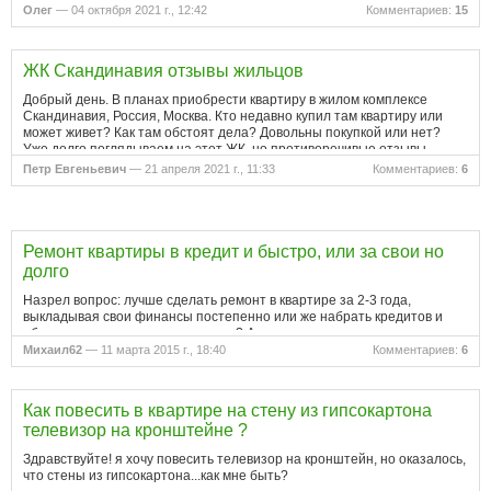
тоже, снизу живет бабушка, которую также затопило. Хотел…
Олег
— 04 октября 2021 г., 12:42
Комментариев:
15
ЖК Скандинавия отзывы жильцов
Добрый день. В планах приобрести квартиру в жилом комплексе
Скандинавия, Россия, Москва. Кто недавно купил там квартиру или
может живет? Как там обстоят дела? Довольны покупкой или нет?
Уже долго поглядываем на этот ЖК, но противоречивые отзывы
иногда…
Петр Евгеньевич
— 21 апреля 2021 г., 11:33
Комментариев:
6
Ремонт квартиры в кредит и быстро, или за свои но
долго
Назрел вопрос: лучше сделать ремонт в квартире за 2-3 года,
выкладывая свои финансы постепенно или же набрать кредитов и
облагородить жилье одним махом? А потом выплачивать кредит…
Какое ваше мнение? Поделитесь опытом.
Михаил62
— 11 марта 2015 г., 18:40
Комментариев:
6
Как повесить в квартире на стену из гипсокартона
телевизор на кронштейне ?
Здравствуйте! я хочу повесить телевизор на кронштейн, но оказалось,
что стены из гипсокартона...как мне быть?