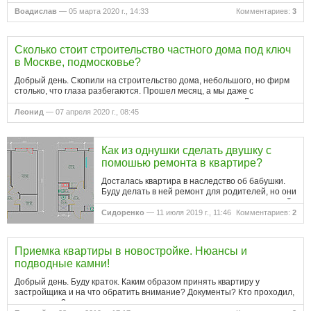
Воадислав
— 05 марта 2020 г., 14:33
Комментариев:
3
Сколько стоит строительство частного дома под ключ
в Москве, подмосковье?
Добрый день. Скопили на строительство дома, небольшого, но фирм
столько, что глаза разбегаются. Прошел месяц, а мы даже с
материалом для строительства не можем определиться. Люди, кто
строил, подскажите. Сколько вам встал фундамент и какие
Леонид
— 07 апреля 2020 г., 08:45
подводные…
Как из однушки сделать двушку с
помошью ремонта в квартире?
Досталась квартира в наследство об бабушки.
Буду делать в ней ремонт для родителей, но они
хотят двушку и готовы привыкнуть даже к самой
маленькой спальной зоне? Подскажите, как это
Сидоренко
— 11 июля 2019 г., 11:46
Комментариев:
2
реализовать и возможно…
Приемка квартиры в новостройке. Нюансы и
подводные камни!
Добрый день. Буду краток. Каким образом принять квартиру у
застройщика и на что обратить внимание? Документы? Кто проходил,
подскажите?