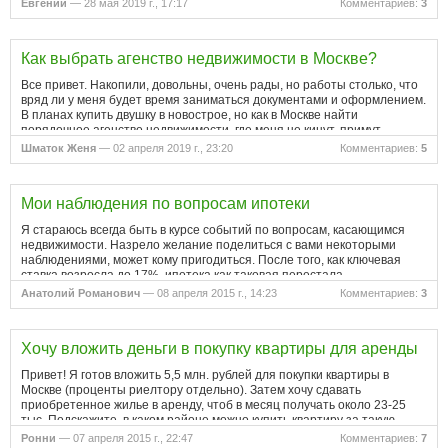
Евгений
— 28 мая 2019 г., 17:17
Комментариев:
3
Как выбрать агенство недвижимости в Москве?
Все привет. Накопили, довольны, очень рады, но работы столько, что
вряд ли у меня будет время заниматься документами и оформлением.
В планах купить двушку в новострое, но как в Москве найти
порядочное агенство недвижимости, где меня не кинут, примут
квартиру,…
Шматок Женя
— 02 апреля 2019 г., 23:20
Комментариев:
5
Мои наблюдения по вопросам ипотеки
Я стараюсь всегда быть в курсе событий по вопросам, касающимся
недвижимости. Назрело желание поделиться с вами некоторыми
наблюдениями, может кому пригодиться. После того, как ключевая
ставка возросла до 17%, ипотека как таковая перестала
существовать.…
Анатолий Романович
— 08 апреля 2015 г., 14:23
Комментариев:
3
Хочу вложить деньги в покупку квартиры для аренды
Привет! Я готов вложить 5,5 млн. рублей для покупки квартиры в
Москве (проценты риелтору отдельно). Затем хочу сдавать
приобретенное жилье в аренду, чтоб в месяц получать около 23-25
тыс. Подскажите, в каком районе можно купить квартиру за такую
цену?…
Ронни
— 07 апреля 2015 г., 22:47
Комментариев:
7