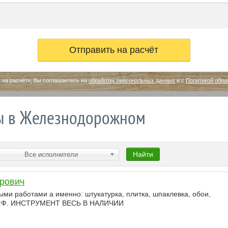
 на расчёт», Вы соглашаетесь на
обработку персональных данных
и с
Политикой обра
ры в Железнодорожном
Найти
Все исполнители
рович
ми работами а именно: штукатурка, плитка, шпаклевка, обои,
й, Р.Ф. ИНСТРУМЕНТ ВЕСЬ В НАЛИЧИИ