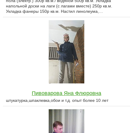
пола (электр.) 300р кв.м./ водяной 500р кв.м. Укладка
напольной доски на лаги (с лагами вместе) 250р кв.м.
Укладка фанеры 150р кв.м. Настил линолеума,…
Пивоварова Яна Флюровна
штукатурка,шпаклевка,обои и т.д. опыт более 10 лет