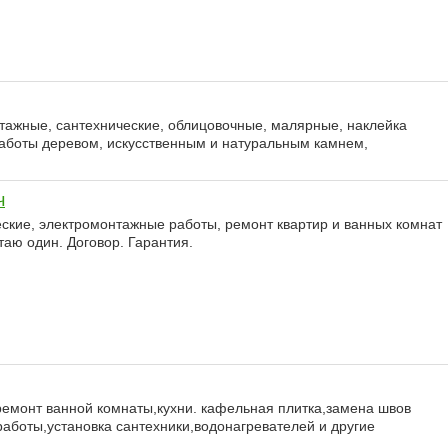
нтажные, сантехнические, облицовочные, малярные, наклейка
работы деревом, искусственным и натуральным камнем,
ч
ские, электромонтажные работы, ремонт квартир и ванных комнат
таю один. Договор. Гарантия.
ремонт ванной комнаты,кухни. кафельная плитка,замена швов
аботы,установка сантехники,водонагревателей и другие