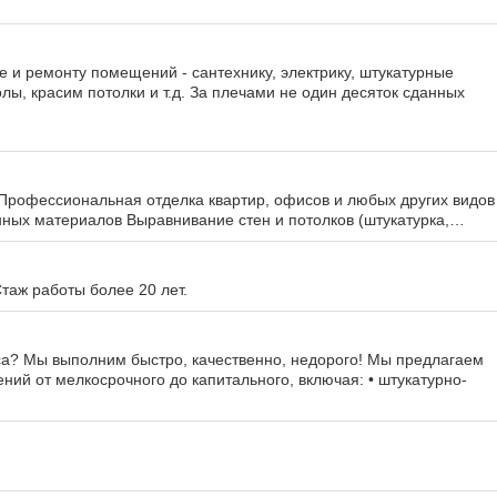
е и ремонту помещений - сантехнику, электрику, штукатурные
лы, красим потолки и т.д. За плечами не один десяток сданных
 Профессиональная отделка квартир, офисов и любых других видов
ных материалов Выравнивание стен и потолков (штукатурка,…
таж работы более 20 лет.
са? Мы выполним быстро, качественно, недорого! Мы предлагаем
ний от мелкосрочного до капитального, включая: • штукатурно-