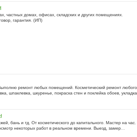
ч
х, частных домах, офисах, складских и других помещениях.
овор, гарантия. (ИП)
 Выполню ремонт любых помещений. Косметический ремонт любого
вка, шпаклевка, шкуренье, покраска стен и поклейка обоев, укладка
ч
жей, бань и тд. От косметического до капитального. Мастер на час.
осмотр некоторых работ в реальном времени. Выезд, замер…