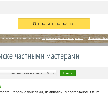
 на расчёт», Вы соглашаетесь на
обработку персональных данных
и с
Политикой обра
мске частными мастерами
Найти
Только частные мастера
а
краска. Работы с панелями, ламинатом, гипсокартоном. Опыт