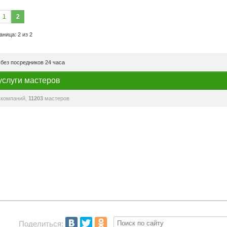
1
2
аница: 2 из 2
без посредников 24 часа
услуги мастеров
компаний,
11203
мастеров
Поделиться: