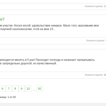
Комментариев:
1
чи?
м участке. Косил косой, удовольствие никакое. Мало того, красивыми мои
покупкой газонокосилки, чтоб на мои 15…
Комментариев:
иходится менять в 5 раз! Проходит полгода и начинает прокапывать.
е запредельно дорогой, но качественный.
Комментариев:
2
6
7
8
9
10
92
...
ница: 1 из 92