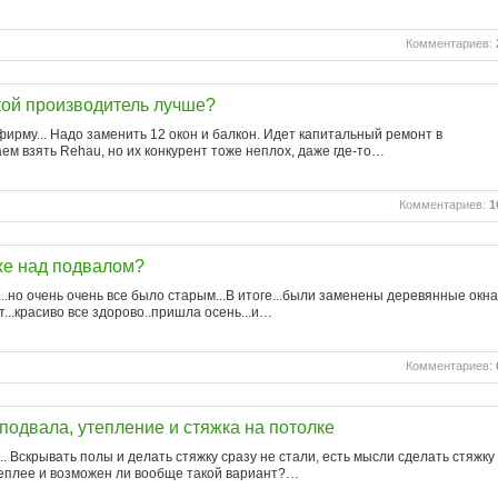
Комментариев:
кой производитель лучше?
ирму... Надо заменить 12 окон и балкон. Идет капитальный ремонт в
аем взять Rehau, но их конкурент тоже неплох, даже где-то…
Комментариев:
1
же над подвалом?
...но очень очень все было старым...В итоге...были заменены деревянные окна
...красиво все здорово..пришла осень...и…
Комментариев:
подвала, утепление и стяжка на потолке
. Вскрывать полы и делать стяжку сразу не стали, есть мысли сделать стяжку
 теплее и возможен ли вообще такой вариант?…