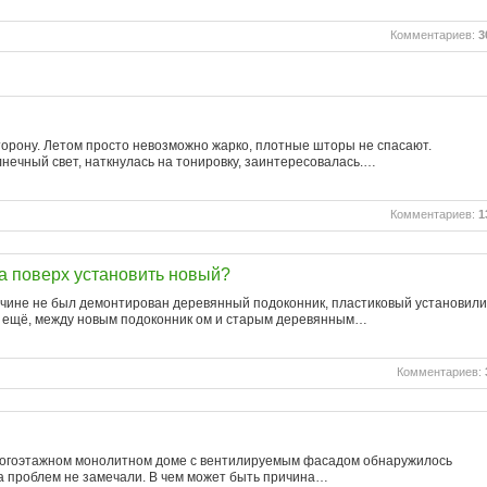
Комментариев:
3
сторону. Летом просто невозможно жарко, плотные шторы не спасают.
нечный свет, наткнулась на тонировку, заинтересовалась.…
Комментариев:
1
а поверх установить новый?
ричине не был демонтирован деревянный подоконник, пластиковый установили
 И ещё, между новым подоконник ом и старым деревянным…
Комментариев:
многоэтажном монолитном доме с вентилируемым фасадом обнаружилось
та проблем не замечали. В чем может быть причина…