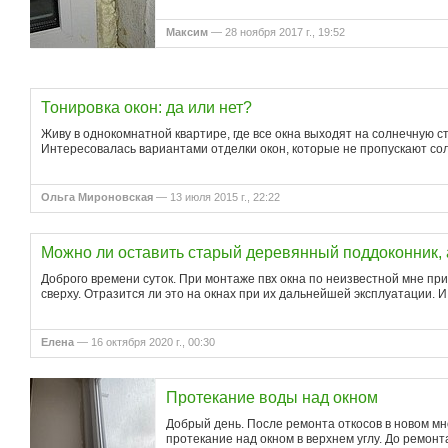
Максим
— 28 ноября 2017 г., 19:52
Тонировка окон: да или нет?
Живу в однокомнатной квартире, где все окна выходят на солнечную 
Интересовалась вариантами отделки окон, которые не пропускают сол
Ольга Мироновская
— 13 июля 2015 г., 22:22
Можно ли оставить старый деревянный поддоконник, 
Доброго времени суток. При монтаже пвх окна по неизвестной мне п
сверху. Отразится ли это на окнах при их дальнейшей эксплуатации.
Елена
— 16 октября 2020 г., 00:30
Протекание воды над окном
Добрый день. После ремонта откосов в новом 
протекание над окном в верхнем углу. До ремон