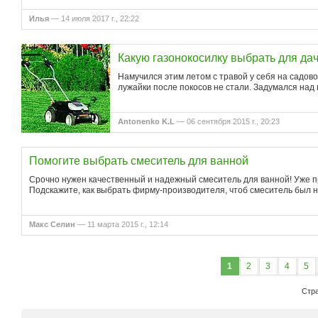
Илья
— 14 июля 2017 г., 22:22
Какую газонокосилку выбрать для да
Намучился этим летом с травой у себя на садово
лужайки после покосов не стали. Задумался над 
Antonenko K.L
— 06 сентября 2015 г., 20:23
Помогите выбрать смеситель для ванной
Срочно нужен качественный и надежный смеситель для ванной! Уже пр
Подскажите, как выбрать фирму-производителя, чтоб смеситель был н
Макс Селин
— 11 марта 2015 г., 12:14
1
2
3
4
5
Стра