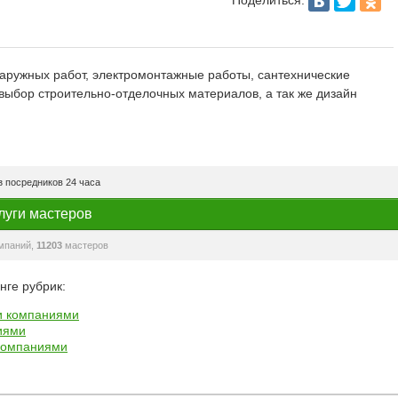
наружных работ, электромонтажные работы, сантехнические
ыбор строительно-отделочных материалов, а так же дизайн
 посредников 24 часа
луги мастеров
мпаний,
11203
мастеров
нге рубрик:
и компаниями
иями
компаниями