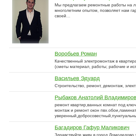
Мы предлагаем ремонтные работы на лю
многолетним опытом, позволяет нам га
своей…
Воробьев Роман
Качественный электромонтаж в квартир
(сметы материал, работы; рабочие и и
Васильев Эдуард
Строительство, ремонт, демонтаж, элек
Рыбаков Анатолий Владимиро
ремонт квартир,ванных комнат под ключ
монтаж и ремонт окон пвх.обои,ламинат
уверенный,добросовестный,пунктуальн
Багадиров Гафур Маликович
Здравствуйте живу в город Домодедово 