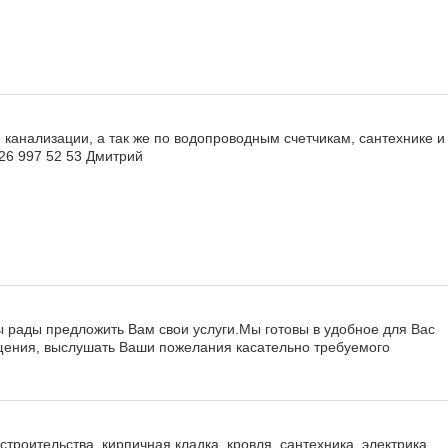
 канализации, а так же по водопроводным счетчикам, сантехнике и
926 997 52 53 Дмитрий
ы рады предложить Вам свои услуги.Мы готовы в удобное для Вас
щения, выслушать Ваши пожелания касательно требуемого
троительства, кирпичная кладка, кровля, сантехника, электрика,