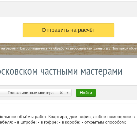
 на расчёт», Вы соглашаетесь на
обработку персональных данных
и с
Политикой обра
сковском частными мастерами
Найти
Только частные мастера
большие объёмы работ. Квартира, дом, офис, любое помещение в
беля: - в штробе; - в гофре; - в коробе; - открытым способом;