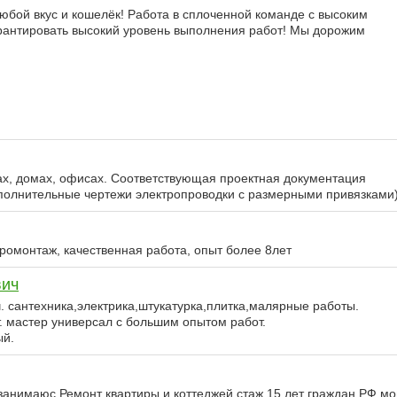
бой вкус и кошелёк! Работа в сплоченной команде с высоким
рантировать высокий уровень выполнения работ! Мы дорожим
ах, домах, офисах. Соответствующая проектная документация
сполнительные чертежи электропроводки с размерными привязками
тромонтаж, качественная работа, опыт более 8лет
вич
. сантехника,электрика,штукатурка,плитка,малярные работы.
. мастер универсал с большим опытом работ.
ый.
занимаюс Ремонт квартиры и коттеджей стаж 15 лет граждан РФ мо