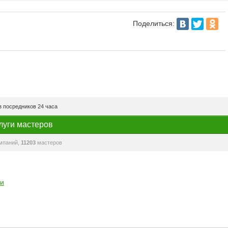
Поделиться:
 посредников 24 часа
луги мастеров
мпаний,
11203
мастеров
ми