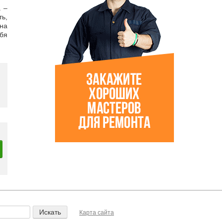
 –
ь,
 на
бя
Карта сайта