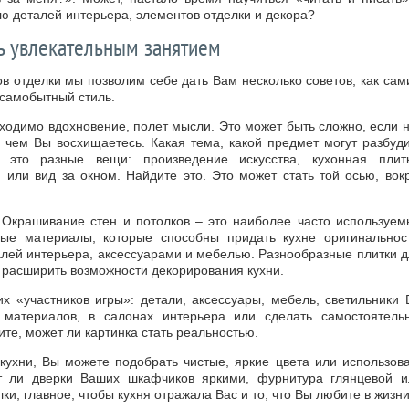
ю деталей интерьера, элементов отделки и декора?
ь увлекательным занятием
 отделки мы позволим себе дать Вам несколько советов, как сам
 самобытный стиль.
ходимо вдохновение, полет мысли. Это может быть сложно, если 
, чем Вы восхищаетесь. Какая тема, какой предмет могут разбуд
 это разные вещи: произведение искусства, кухонная плитк
 или вид за окном. Найдите это. Это может стать той осью, вок
 Окрашивание стен и потолков – это наиболее часто используем
ные материалы, которые способны придать кухне оригинальност
алей интерьера, аксессуарами и мебелью. Разнообразные плитки 
ы расширить возможности декорирования кухни.
их «участников игры»: детали, аксессуары, мебель, светильники
материалов, в салонах интерьера или сделать самостоятельн
ите, может ли картинка стать реальностью.
кухни, Вы можете подобрать чистые, яркие цвета или использова
ут ли дверки Ваших шкафчиков яркими, фурнитура глянцевой и
и, главное, чтобы кухня отражала Вас и то, что Вы любите в жизни