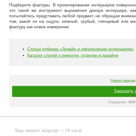
Подберите фактуры. В проектировании интерьеров поверхно
это такой же инструмент выражения декора интерьера, как
попытайтесь представить любой предмет, не обращая внимани
том, какой он на ощупь: нежный, грубый, глянцевый или м
фактуру как новое измерение.
Статьи рубрики «Дизайн и оформление интерьеров»
Каталог статей о ремонте, отделке и дизайне
Ремонт квартир
Заказать 
Подрядчики:
3035
Ваш ремонт квартир — 24 часа!