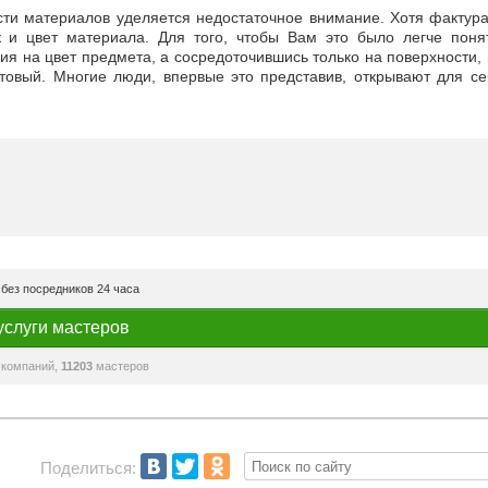
сти материалов уделяется недостаточное внимание. Хотя фактура
 и цвет материала. Для того, чтобы Вам это было легче понят
я на цвет предмета, а сосредоточившись только на поверхности,
атовый. Многие люди, впервые это представив, открывают для се
без посредников 24 часа
услуги мастеров
компаний,
11203
мастеров
Поделиться: