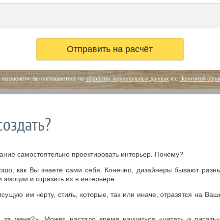
 на расчёт», Вы соглашаетесь на
обработку персональных данных
и с
Политикой обра
создать?
ание самостоятельно проектировать интерьер. Почему?
рошо, как Вы знаете сами себя. Конечно, дизайнеры бывают разн
 эмоции и отразить их в интерьере.
сущую им черту, стиль, которые, так или иначе, отразятся на Ва
за меня?». Может, настало время научиться «читать и писать»