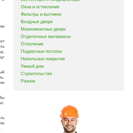
Окна и остекление
Фильтры и вытяжки
Входные двери
им
Межкомнатные двери
Отделочные материалы
нет
Отопление
ить
Подвесные потолки
а,
руг
Напольные покрытия
Умный дом
ый
Строительство
ь.
Разное
для
 Вы
о.
ть
ли
.