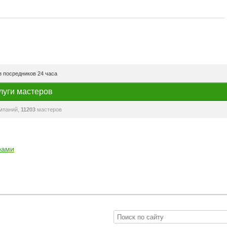
 посредников 24 часа
луги мастеров
мпаний,
11203
мастеров
рами