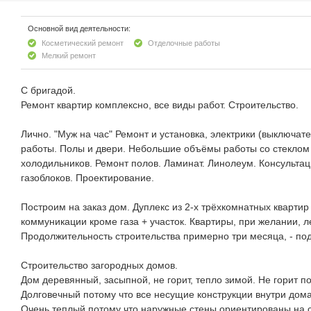
Основной вид деятельности:
Косметический ремонт
Отделочные работы
Мелкий ремонт
С бригадой.
Ремонт квартир комплексно, все виды работ. Строительство.
Лично. "Муж на час" Ремонт и установка, электрики (выключат
работы. Полы и двери. Небольшие объёмы работы со стеклом 
холодильников. Ремонт полов. Ламинат. Линолеум. Консульта
газоблоков. Проектирование.
Построим на заказ дом. Дуплекс из 2-х трёхкомнатных квартир 
коммуникации кроме газа + участок. Квартиры, при желании, л
Продолжительность строительства примерно три месяца, - по
Строительство загородных домов.
Дом деревянный, засыпной, не горит, тепло зимой. Не горит п
Долговечный потому что все несущие конструкции внутри до
Очень теплый потому что наружные стены ориентированы на со