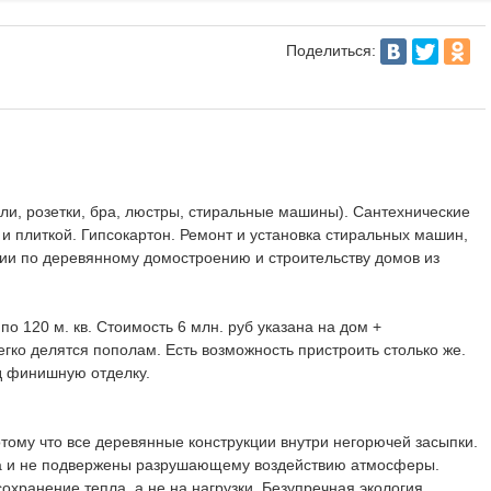
Поделиться:
ели, розетки, бра, люстры, стиральные машины). Сантехнические
и плиткой. Гипсокартон. Ремонт и установка стиральных машин,
ции по деревянному домостроению и строительству домов из
по 120 м. кв. Стоимость 6 млн. руб указана на дом +
егко делятся пополам. Есть возможность пристроить столько же.
д финишную отделку.
отому что все деревянные конструкции внутри негорючей засыпки.
ма и не подвержены разрушающему воздействию атмосферы.
хранение тепла, а не на нагрузки. Безупречная экология.