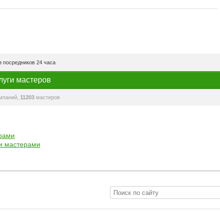
 посредников 24 часа
луги мастеров
мпаний,
11203
мастеров
рами
и мастерами