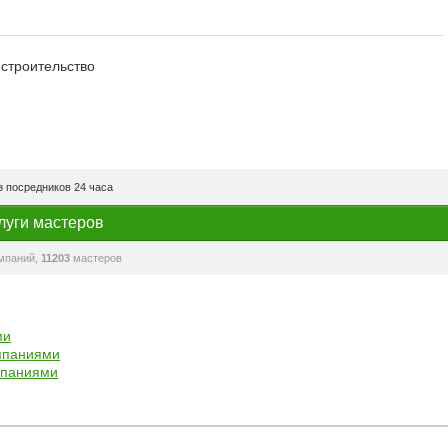
 строительство
 посредников 24 часа
луги мастеров
мпаний,
11203
мастеров
ми
мпаниями
мпаниями