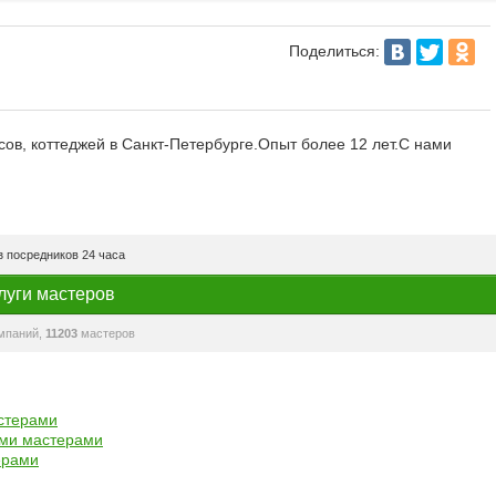
Поделиться:
ов, коттеджей в Санкт-Петербурге.Опыт более 12 лет.С нами
 посредников 24 часа
луги мастеров
мпаний,
11203
мастеров
астерами
ыми мастерами
ерами