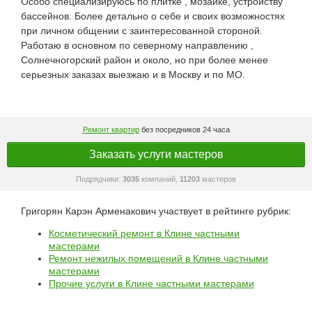
Особо специализируюсь по плитке , мозаике, устройству
бассейнов. Более детально о себе и своих возможностях
при личном общении с заинтересованной стороной.
Работаю в основном по северному направлению ,
Солнечногорский район и около, но при более менее
серьезных заказах выезжаю и в Москву и по МО.
Ремонт квартир
без посредников 24 часа
Заказать услуги мастеров
Подрядчики:
3035
компаний,
11203
мастеров
Григорян Карэн Арменакович участвует в рейтинге рубрик:
Косметический ремонт в Клине частными
мастерами
Ремонт нежилых помещений в Клине частными
мастерами
Прочие услуги в Клине частными мастерами