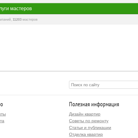
луги мастеров
мпаний,
11203
мастеров
ео
Полезная информация
кты
Дизайн квартир
та
Советы по ремонту
Статьи и публикации
Отделка квартир