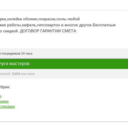
,оклейка обоями,покраска,полы любой
кие работы,кафель,гипсокартон и многое другое.Бесплатные
 со скидкой. ДОГОВОР ГАРАНТИИ СМЕТА.
 посредников 24 часа
луги мастеров
мпаний,
11203
мастеров
брик:
и
рами
стерами