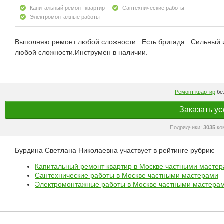
Капитальный ремонт квартир
Сантехнические работы
Электромонтажные работы
Выполняю ремонт любой сложности . Есть бригада . Сильный
любой сложности.Инструмен в наличии.
Ремонт квартир
без
Заказать ус
Подрядчики:
3035
ко
Бурдина Светлана Николаевна участвует в рейтинге рубрик:
Капитальный ремонт квартир в Москве частными масте
Сантехнические работы в Москве частными мастерами
Электромонтажные работы в Москве частными мастера