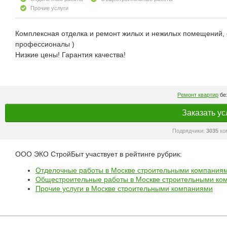
Прочие услуги
Комплексная отделка и ремонт жилых и нежилых помещений, ст
профессионалы )
Низкие цены! Гарантия качества!
Ремонт квартир
без
Заказать ус
Подрядчики:
3035
ко
ООО ЭКО СтройБыт участвует в рейтинге рубрик:
Отделочные работы в Москве строительными компания
Общестроительные работы в Москве строительными ко
Прочие услуги в Москве строительными компаниями