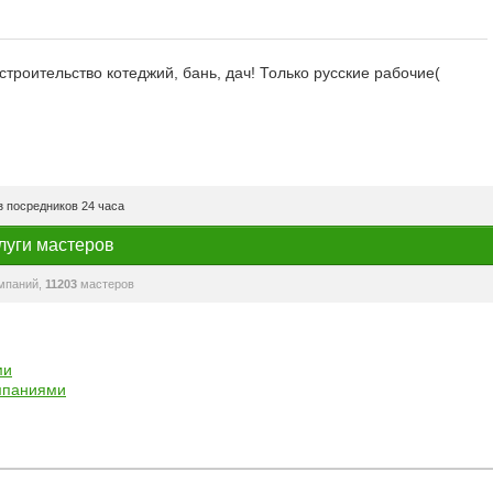
роительство котеджий, бань, дач! Только русские рабочие(
 посредников 24 часа
луги мастеров
мпаний,
11203
мастеров
ми
мпаниями