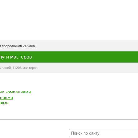
 посредников 24 часа
луги мастеров
мпаний,
11203
мастеров
ми компаниями
аниями
иями