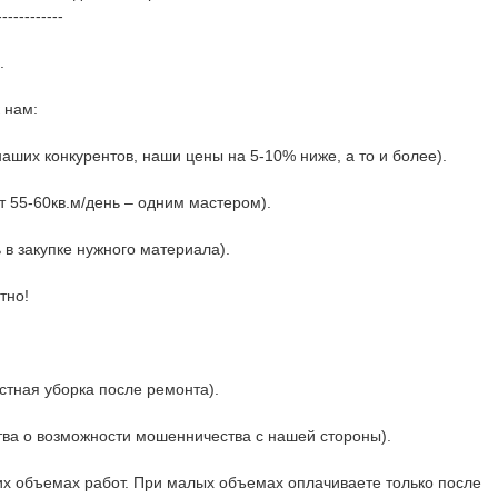
------------
.
 нам:
аших конкурентов, наши цены на 5-10% ниже, а то и более).
т 55-60кв.м/день – одним мастером).
 закупке нужного материала).
тно!
стная уборка после ремонта).
тва о возможности мошенничества с нашей стороны).
их объемах работ. При малых объемах оплачиваете только после