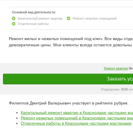
Основной вид деятельности:
Капитальный ремонт квартир
Ремонт нежилых помещений
Отделочные работы
Ремонт жилых и нежилых помещений под ключ. Все виды отдел
демократичные цены. Мои клиенты всегда остаются довольны 
Ремонт квартир
без
Заказать ус
Подрядчики:
3035
ко
Филиппов Дмитрий Валерьевич участвует в рейтинге рубрик:
Капитальный ремонт квартир в Краснодаре частными м
Ремонт нежилых помещений в Краснодаре частными ма
Отделочные работы в Краснодаре частными мастерами