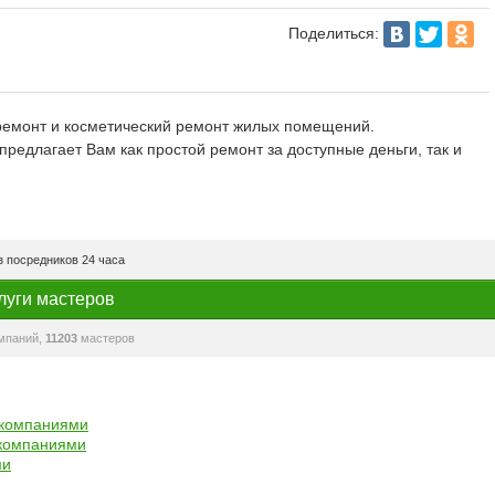
Поделиться:
оремонт и косметический ремонт жилых помещений.
редлагает Вам как простой ремонт за доступные деньги, так и
 посредников 24 часа
луги мастеров
мпаний,
11203
мастеров
 компаниями
 компаниями
ми