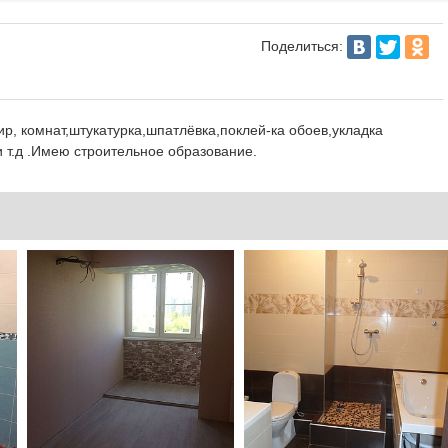
Поделиться:
р, комнат,штукатурка,шпатлёвка,поклей-ка обоев,укладка
и т.д .Имею строительное образование.