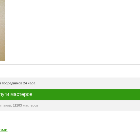
 посредников 24 часа
луги мастеров
мпаний,
11203
мастеров
рами