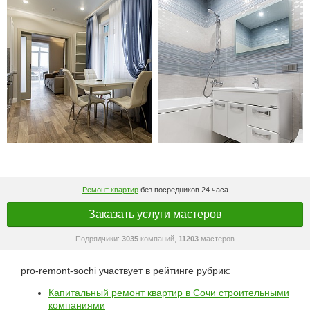
Ремонт квартир
без посредников 24 часа
Заказать услуги мастеров
Подрядчики:
3035
компаний,
11203
мастеров
pro-remont-sochi участвует в рейтинге рубрик:
Капитальный ремонт квартир в Сочи строительными
компаниями