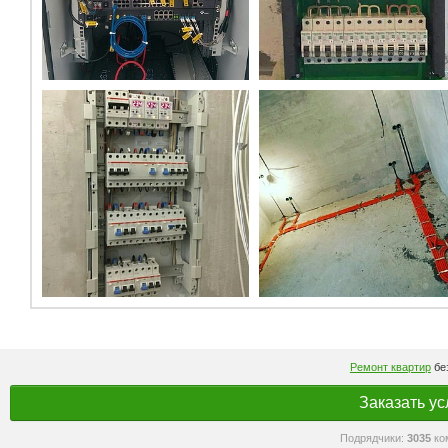
Ремонт квартир
без
Заказать ус
Подрядчики:
3035
ко