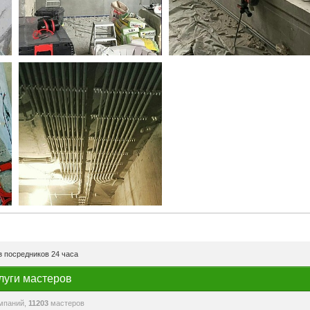
 посредников 24 часа
луги мастеров
мпаний,
11203
мастеров