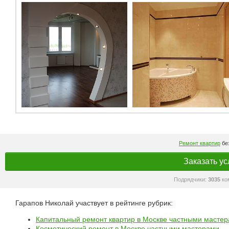
Ремонт квартир
без
Заказать ус
Подрядчики:
3035
ко
Гарапов Николай участвует в рейтинге рубрик:
Капитальный ремонт квартир в Москве частными масте
Косметический ремонт в Москве частными мастерами