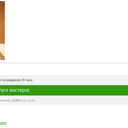
 посредников 24 часа
луги мастеров
мпаний,
11203
мастеров
рами