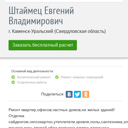
Штаймец Евгений
Владимирович
г. Каменск-Уральский (Свердловская область)
Основной вид деятельности:
Косметический ремонт
Ремонт нежилых помещений
Отделочные работы
Поделиться:
Рмонт квартир,офисов,частных домов,не жилых зданий!
Отделка
сайденгом,гипсокартон,утеплители,кровля,полы,сантехника,эл
монтаж окон,дверей,обои,покраска,плитка,ламинат,и