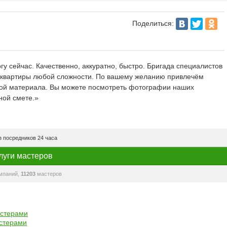
Поделиться:
у сейчас. Качественно, аккуратно, быстро. Бригада специалистов
 квартиры любой сложности. По вашему желанию привлечём
вкой материала. Вы можете посмотреть фотографии наших
нной смете.»
 посредников 24 часа
луги мастеров
мпаний,
11203
мастеров
астерами
стерами