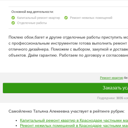
Основной вид деятельности:
Капитальный ремонт квартир
Ремонт нежилых помещений
Отделочные работы
Поклею обои,багет и другие отделочные работы приступить мог
с профессиональным инструментом готова выполнить ремонт
отличного дизайнера. Поможем с выбором, закупкой и доста
объектов. Даём гарантию. Работаем по договору и согласова
Ремонт квартир
без
Заказать ус
Подрядчики:
3035
ко
Самойленко Татьяна Алекеевна участвует в рейтинге рубрик:
Капитальный ремонт квартир в Краснодаре частными м
Ремонт нежилых помещений в Краснодаре частными ма