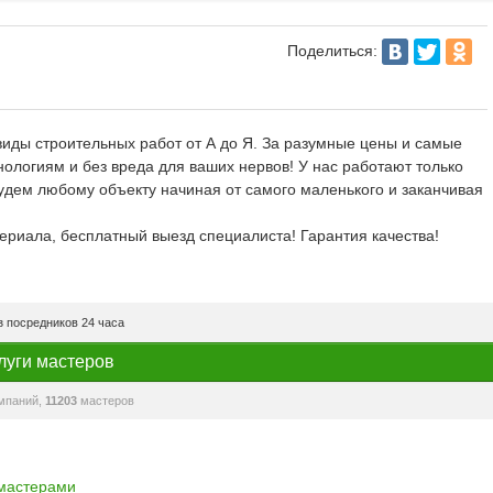
Поделиться:
иды строительных работ от А до Я. За разумные цены и самые
ологиям и без вреда для ваших нервов! У нас работают только
дем любому объекту начиная от самого маленького и заканчивая
ериала, бесплатный выезд специалиста! Гарантия качества!
 посредников 24 часа
луги мастеров
мпаний,
11203
мастеров
 мастерами