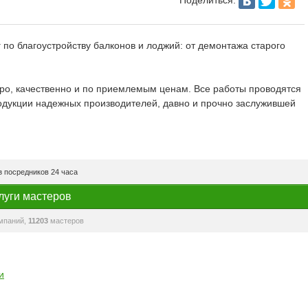
о благоустройству балконов и лоджий: от демонтажа старого
тро, качественно и по приемлемым ценам. Все работы проводятся
продукции надежных производителей, давно и прочно заслужившей
 посредников 24 часа
луги мастеров
мпаний,
11203
мастеров
и