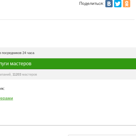
Поделиться:
 посредников 24 часа
луги мастеров
мпаний,
11203
мастеров
ик:
терами